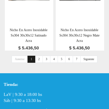
Nicho En Acero Inoxidable
Nicho En Acero Inoxidable
Ss304 30x30x12 Satinado
Ss304 30x30x12 Negro Mate
Acra
Acra
$
5.436,50
$
5.436,50
Anterior
1
2
3
4
5
6
7
Siguiente
Tienda:
LaV | 9:30 a 18:00 hs
Sáb | 9:30 a 13:30 hs