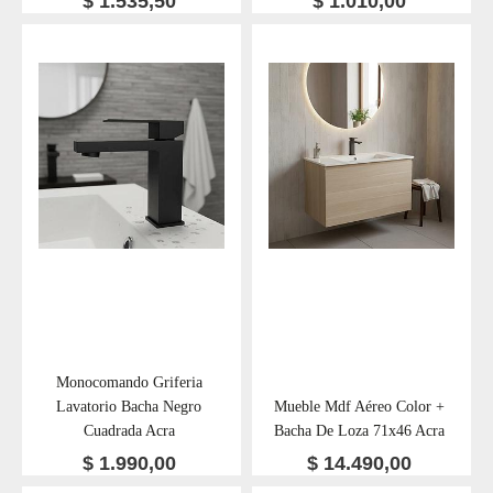
$
1.535,50
$
1.010,00
Monocomando Griferia
Lavatorio Bacha Negro
Mueble Mdf Aéreo Color +
Cuadrada Acra
Bacha De Loza 71x46 Acra
$
1.990,00
$
14.490,00